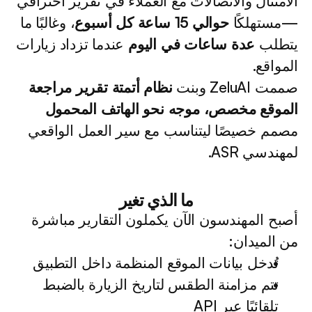
الامتثال والاتصالات مع العملاء في تقرير احترافي
—مستهلكًا 
حوالي 15 ساعة كل أسبوع
، وغالبًا ما 
يتطلب 
عدة ساعات في اليوم
 عندما تزداد زيارات 
المواقع.
صممت ZeluAI وبنت 
نظام أتمتة تقرير مراجعة 
الموقع مخصص، موجه نحو الهاتف المحمول
مصمم خصيصًا ليتناسب مع سير العمل الواقعي 
لمهندسي ASR.
ما الذي تغير
أصبح المهندسون الآن يكملون التقارير مباشرة 
من الميدان:
تُدخل بيانات الموقع المنظمة داخل التطبيق
تتم مزامنة الطقس لتاريخ الزيارة بالضبط 
تلقائيًا عبر API