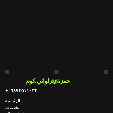
لتطبيق
مستعد
أنت
هل
في
الاصطناعي
الذكاء
عملك؟
احصل على استشارة مجانية
حمزة@زلوائي.كوم
+1
٦٤٧٤٥١١٠٣٢
الرئيسية
الخدمات