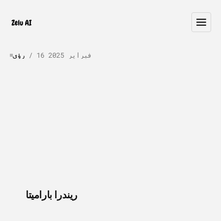
16 فبراير 2025
 / 
رؤى
القرارات:
إلى
البيانات
من
الذكاء
تحوّل
كيف
إلى
الرؤى
الاصطناعي
أفعال
،
ط
ق
ف
ت
ا
ن
ا
ي
ب
ل
ا
ع
م
ج
ي
ا
ل
ي
ع
ا
ن
ط
ص
ا
ل
ا
ء
ا
ك
ذ
ل
ا
ذ
ي
ف
ن
ت
ل
ل
ة
ل
ب
ا
ق
ت
ا
و
ط
خ
ى
ل
إ
ا
ه
ل
و
ح
ي
ل
ب
.
ك
ل
ا
م
ع
أ
ا
ه
ل
ا
ل
خ
ن
م
و
م
ن
ت
 / 
ريندرا باراميتا