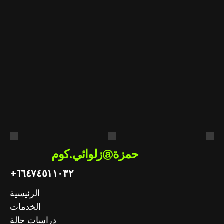
لتطبيق
مستعد
أنت
هل
في
الاصطناعي
الذكاء
عملك؟
احصل على استشارة مجانية
حمزة@زلوائي.كوم
+1
٦٤٧٤٥١١٠٣٢
الرئيسية
الخدمات
دراسات حالة